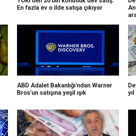
TOKİ’den 20 bin konutluk dev satış:
De
i
En fazla ev o ilde satışa çıkıyor
An
ar
ABD Adalet Bakanlığı'ndan Warner
Dev
Bros'un satışına yeşil ışık
yı