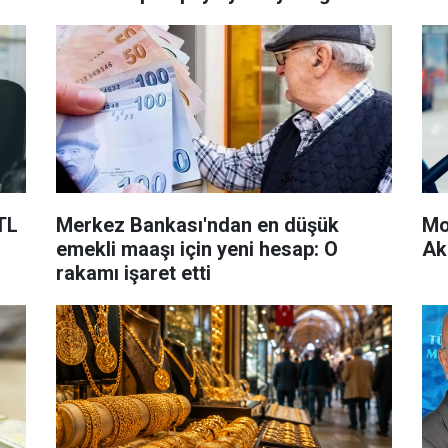
belli oldu
 TL
Merkez Bankası'ndan en düşük
Mo
emekli maaşı için yeni hesap: O
Ak
rakamı işaret etti