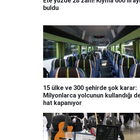
Ete yüzde 28 zam! Kıyma 600 liray
buldu
15 ülke ve 300 şehirde şok karar:
Milyonlarca yolcunun kullandığı d
hat kapanıyor