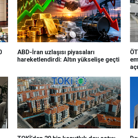
0
ABD-İran uzlaşısı piyasaları
ÖT
hareketlendirdi: Altın yükselişe geçti
eme
aç