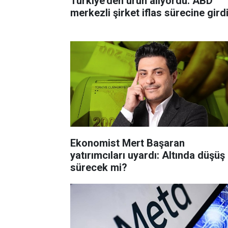
Türkiye’den ürün alıyordu: ABD
merkezli şirket iflas sürecine gird
Ekonomist Mert Başaran
yatırımcıları uyardı: Altında düşüş
sürecek mi?