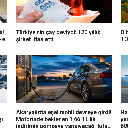
ı!
Türkiye'nin çay deviydi: 120 yıllık
O 
ke
şirket iflas etti
TO
Akaryakıtta eşel mobil devreye girdi!
Hav
şı
Motorinde beklenen 1,66 TL'lik
ya
indirimin pompaya yansıyacağı tutarı
60