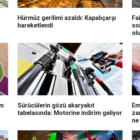
:
Hürmüz gerilimi azaldı: Kapalıçarşı
Fa
hareketlendi
so
ol
em
Sürücülerin gözü akaryakıt
Em
tabelasında: Motorine indirim geliyor
zam
ne