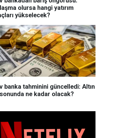
v bankadan barış öngörüsü:
laşma olursa hangi yatırım
açları yükselecek?
 banka tahminini güncelledi: Altın
l sonunda ne kadar olacak?