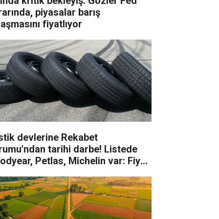
tında kritik bekleyiş: Gözler Fed
rarında, piyasalar barış
laşmasını fiyatlıyor
stik devlerine Rekabet
rumu'ndan tarihi darbe! Listede
odyear, Petlas, Michelin var: Fiyat
laşması pahalıya patladı