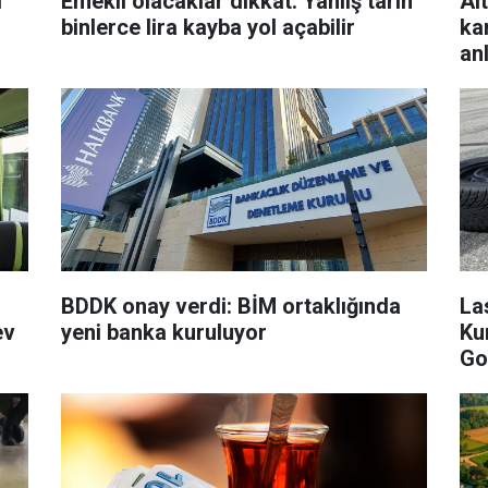
ı
Emekli olacaklar dikkat: Yanlış tarih
Al
binlerce lira kayba yol açabilir
ka
an
BDDK onay verdi: BİM ortaklığında
La
ev
yeni banka kuruluyor
Ku
Go
an