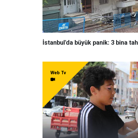
İstanbul'da büyük panik: 3 bina tahl
Web Tv