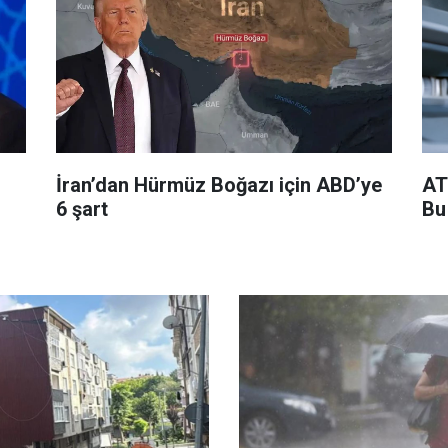
İran’dan Hürmüz Boğazı için ABD’ye
AT
6 şart
Bu