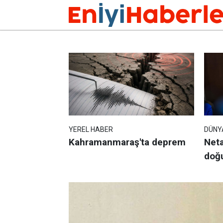
YEREL HABER
DÜNY
 Müdürlüğüne
Kahramanmaraş'ta deprem
Neta
kadro ihdas
doğ
çalı
kabu