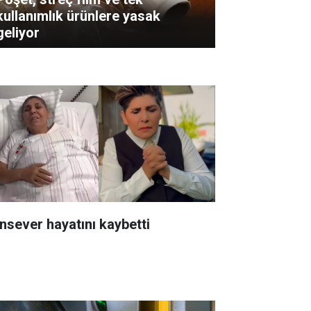
kullanımlık ürünlere yasak
geliyor
nsever hayatını kaybetti