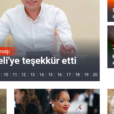
Bak
Ok
esajı
i'ye teşekkür etti
ne