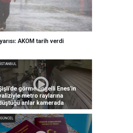
yarısı: AKOM tarih verdi
İSTANBUL
Şişli'de görme engelli Enes'in
valiziyle metro raylarına
düştüğü anlar kamerada
GÜNCEL