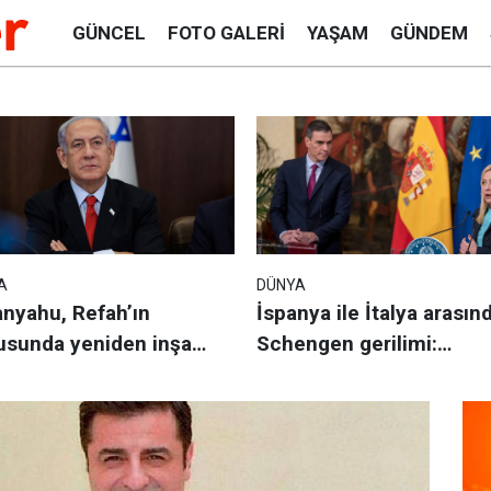
GÜNCEL
FOTO GALERI
YAŞAM
GÜNDEM
A
DÜNYA
nyahu, Refah’ın
İspanya ile İtalya arasın
usunda yeniden inşa
Schengen gerilimi:
şmalarının başlamasını
Madrid’den misilleme
l etti