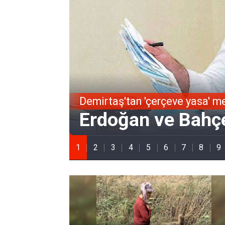
Demirtaş'tan 'çerçeve yasa' m
Erdoğan ve Bahçel