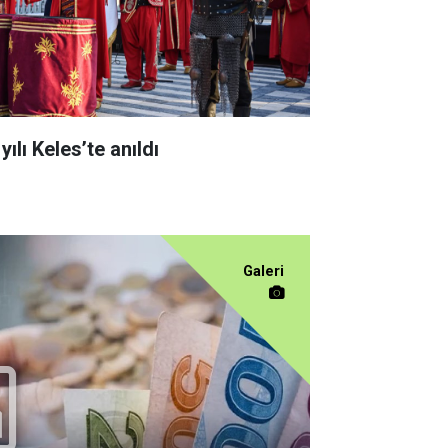
yılı Keles’te anıldı
Galeri