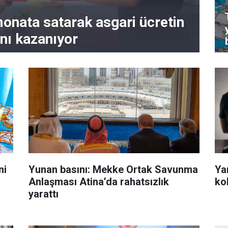
monata satarak asgari ücretin
ını kazanıyor
ni
Yunan basını: Mekke Ortak Savunma
Ya
Anlaşması Atina’da rahatsızlık
ko
yarattı