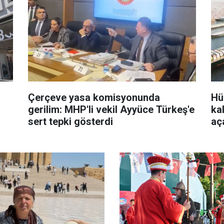
Çerçeve yasa komisyonunda
Hü
gerilim: MHP'li vekil Ayyüce Türkeş'e
kal
sert tepki gösterdi
aça