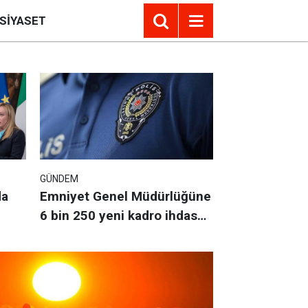
SIYASET
GÜNDEM
YEREL HABER
da
Emniyet Genel Müdürlüğüne
Kahramanmar
6 bin 250 yeni kadro ihdas
edildi