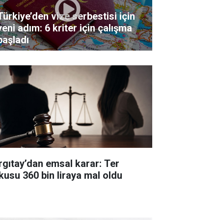
Türkiye’den vize serbestisi için
yeni adım: 6 kriter için çalışma
başladı
rgıtay’dan emsal karar: Ter
kusu 360 bin liraya mal oldu