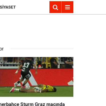
SIYASET
or
nerbahçe Sturm Graz maçında