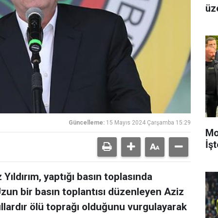
üz
Güncelleme:
15 Mayıs 2024 Çarşamba 15:29
Mo
İşt
Yıldırım, yaptığı basın toplasında
Uzun bir basın toplantısı düzenleyen Aziz
ıllardır ölü toprağı olduğunu vurgulayarak