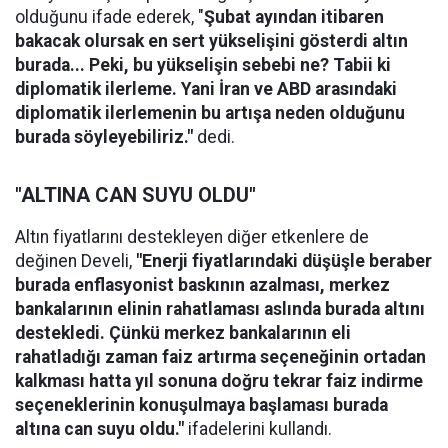
olduğunu ifade ederek, "
Şubat ayından itibaren
bakacak olursak en sert yükselişini gösterdi altın
burada... Peki, bu yükselişin sebebi ne? Tabii ki
diplomatik ilerleme. Yani İran ve ABD arasındaki
diplomatik ilerlemenin bu artışa neden olduğunu
burada söyleyebiliriz."
dedi.
"ALTINA CAN SUYU OLDU"
Altın fiyatlarını destekleyen diğer etkenlere de
değinen Develi,
"Enerji fiyatlarındaki düşüşle beraber
burada enflasyonist baskının azalması, merkez
bankalarının elinin rahatlaması aslında burada altını
destekledi. Çünkü merkez bankalarının eli
rahatladığı zaman faiz artırma seçeneğinin ortadan
kalkması hatta yıl sonuna doğru tekrar faiz indirme
seçeneklerinin konuşulmaya başlaması burada
altına can suyu oldu."
ifadelerini kullandı.