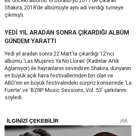
Bir önceki albümü 'El Dorado'yu 2017'de çıkaran
Shakira, 2018'de albümüyle aynı adı verdiği turneye
çıkmıştı.
YEDİ YIL ARADAN SONRA ÇIKARDIĞI ALBÜM
GÜNDEM YARATTI
Yedi yıl aradan sonra 22 Mart'ta çıkardığı 12'nci
albümü 'Las Mujeres Ya No Lloran' (Kadınlar Artık
Ağlamıyor) ile hayranlarını sevindiren Shakira, dünyanın
en büyük açık hava festivallerinden biri olan ve
ABD'nin en büyük festivalindeki sürpriz konserinde 'La
Fuerte' ve 'BZRP Music Sessions, Vol. 53' şarkılarını
söyledi.