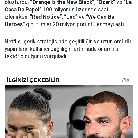
oluşturdu.
“Orange Is the New Black”
,
“Ozark”
ve
“La
Casa De Papel”
100 milyonun üzerinde saat
izlenirken;
“Red Notice”
,
“Leo”
ve
“We Can Be
Heroes”
gibi filmler 20 milyon görüntülenmeyi aştı.
Netflix, içerik stratejisinde çeşitliliğin ve uzun ömürlü
yapımların kullanıcı bağlılığını artırmada önemli bir
faktör olduğunu vurguladı.