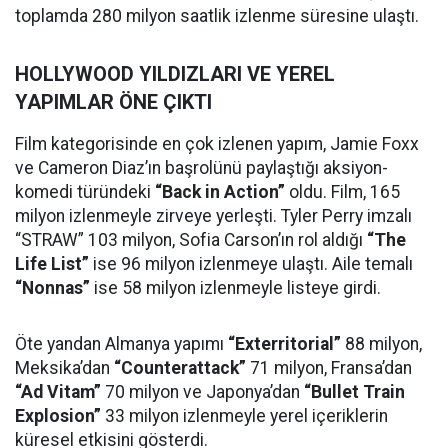
toplamda 280 milyon saatlik izlenme süresine ulaştı.
HOLLYWOOD YILDIZLARI VE YEREL
YAPIMLAR ÖNE ÇIKTI
Film kategorisinde en çok izlenen yapım, Jamie Foxx
ve Cameron Diaz’ın başrolünü paylaştığı aksiyon-
komedi türündeki
“Back in Action”
oldu. Film, 165
milyon izlenmeyle zirveye yerleşti. Tyler Perry imzalı
“STRAW” 103 milyon, Sofia Carson’ın rol aldığı
“The
Life List”
ise 96 milyon izlenmeye ulaştı. Aile temalı
“Nonnas”
ise 58 milyon izlenmeyle listeye girdi.
Öte yandan Almanya yapımı
“Exterritorial”
88 milyon,
Meksika’dan
“Counterattack”
71 milyon, Fransa’dan
“Ad Vitam”
70 milyon ve Japonya’dan
“Bullet Train
Explosion”
33 milyon izlenmeyle yerel içeriklerin
küresel etkisini gösterdi.