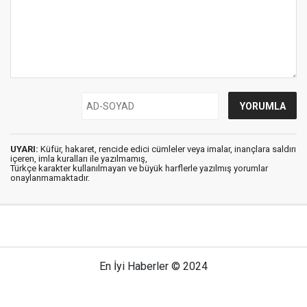
UYARI:
Küfür, hakaret, rencide edici cümleler veya imalar, inançlara saldırı
içeren, imla kuralları ile yazılmamış,
Türkçe karakter kullanılmayan ve büyük harflerle yazılmış yorumlar
onaylanmamaktadır.
En İyi Haberler © 2024
Anasayfa
Künye
İletişim
Gizlilik İlkeleri
Sitene Ekle