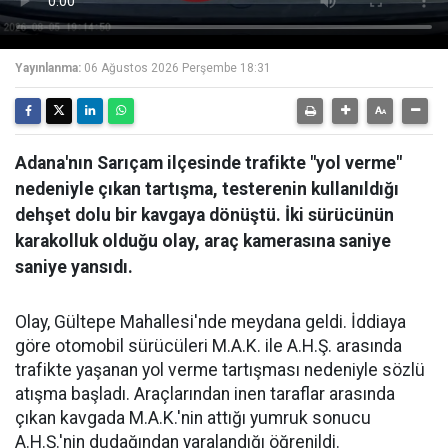
Yayınlanma:
06 Ağustos 2026 Perşembe 18:31
Adana'nın Sarıçam ilçesinde trafikte "yol verme"
nedeniyle çıkan tartışma, testerenin kullanıldığı
dehşet dolu bir kavgaya dönüştü. İki sürücünün
karakolluk olduğu olay, araç kamerasına saniye
saniye yansıdı.
Olay, Gültepe Mahallesi'nde meydana geldi. İddiaya
göre otomobil sürücüleri M.A.K. ile A.H.Ş. arasında
trafikte yaşanan yol verme tartışması nedeniyle sözlü
atışma başladı. Araçlarından inen taraflar arasında
çıkan kavgada M.A.K.'nin attığı yumruk sonucu
A.H.Ş.'nin dudağından yaralandığı öğrenildi.