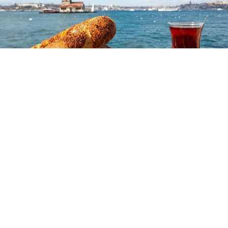
Yayınlanma:
08 Ağustos 2026 Cumartesi 11:58
TÜRKPATENT'in coğrafi işaret kayıtları ve resmi
üretici tarifleri dikkate alınarak hazırlanan
araştırmada Türkiye'nin en iyi simitleri sıralandı.
TÜRKPATENT'in coğrafi işaret kayıtları ve resmi üretici
tarifleri dikkate alınarak hazırlanan araştırmada
Türkiye'nin en iyi simitleri sıralandı. Araştırmanın