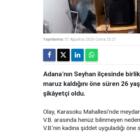
Yayınlanma:
07 Ağustos 2026 Cuma 23:21
Adana’nın Seyhan ilçesinde birli
maruz kaldığını öne süren 26 yaş
şikâyetçi oldu.
Olay, Karasoku Mahallesi’nde meydana
V.B. arasında henüz bilinmeyen nedenl
V.B.’nin kadına şiddet uyguladığı öne 