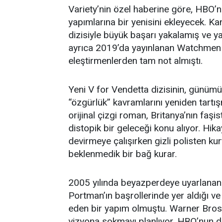
Variety’nin özel haberine göre, HBO’nu
yapımlarına bir yenisini ekleyecek. 
dizisiyle büyük başarı yakalamış ve
ayrıca 2019’da yayınlanan Watchmen d
eleştirmenlerden tam not almıştı.
Yeni V for Vendetta dizisinin, günümü
“özgürlük” kavramlarını yeniden tart
orijinal çizgi roman, Britanya’nın faşis
distopik bir geleceği konu alıyor. Hika
devirmeye çalışırken gizli polisten k
beklenmedik bir bağ kurar.
2005 yılında beyazperdeye uyarlanan
Portman’ın başrollerinde yer aldığı v
eden bir yapım olmuştu. Warner Bros.,
vizyona sokmayı planlıyor. HBO’nun di