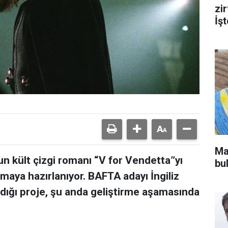
zi
İş
Ma
n kült çizgi romanı “V for Vendetta”yı
bu
ımaya hazırlanıyor. BAFTA adayı İngiliz
dığı proje, şu anda geliştirme aşamasında