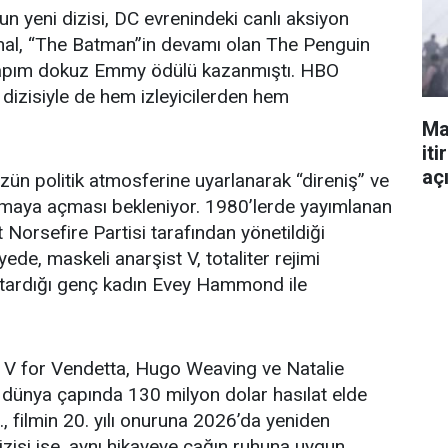
n yeni dizisi, DC evrenindeki canlı aksiyon
Kanal, “The Batman”in devamı olan The Penguin
 yapım dokuz Emmy ödülü kazanmıştı. HBO
izisiyle de hem izleyicilerden hem
Ma
iti
aç
zün politik atmosferine uyarlanarak “direniş” ve
ışmaya açması bekleniyor. 1980’lerde yayımlanan
t Norsefire Partisi tarafından yönetildiği
yede, maskeli anarşist V, totaliter rejimi
urtardığı genç kadın Evey Hammond ile
 V for Vendetta, Hugo Weaving ve Natalie
e dünya çapında 130 milyon dolar hasılat elde
 filmin 20. yılı onuruna 2026’da yeniden
zisi ise, aynı hikayeye çağın ruhuna uygun,