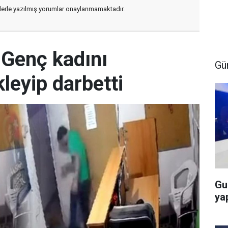
flerle yazılmış yorumlar onaylanmamaktadır.
 Genç kadını
Gü
leyip darbetti
Gu
ya