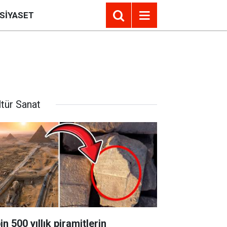
SIYASET
ltür Sanat
in 500 yıllık piramitlerin