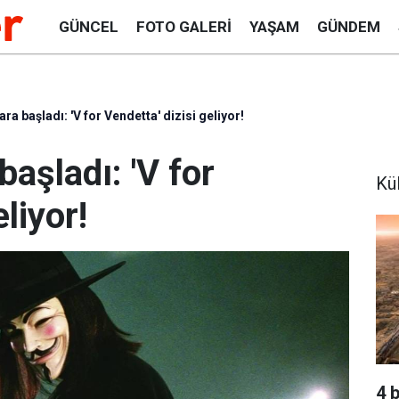
GÜNCEL
FOTO GALERI
YAŞAM
GÜNDEM
a başladı: 'V for Vendetta' dizisi geliyor!
aşladı: 'V for
Kü
eliyor!
4 b