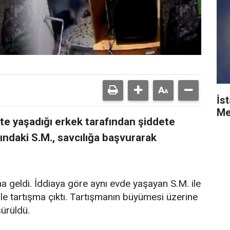
İs
Me
kte yaşadığı erkek tarafından şiddete
ındaki S.M., savcılığa başvurarak
 geldi. İddiaya göre aynı evde yaşayan S.M. ile
e tartışma çıktı. Tartışmanın büyümesi üzerine
sürüldü.