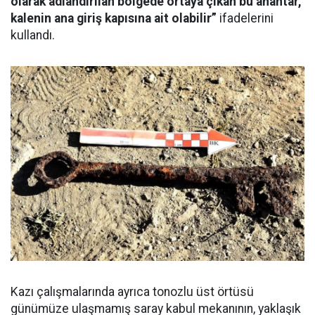
olarak adlandırılan bölgede ortaya çıkan bu anahtar,
kalenin ana giriş kapısına ait olabilir”
ifadelerini
kullandı.
Kazı çalışmalarında ayrıca tonozlu üst örtüsü
günümüze ulaşmamış saray kabul mekanının, yaklaşık