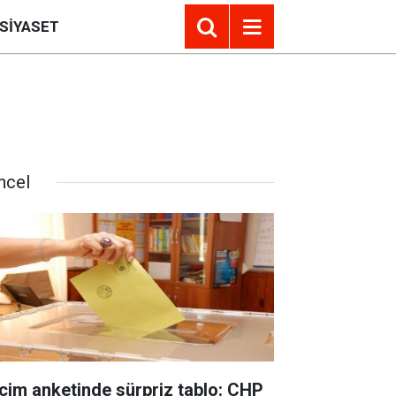
SIYASET
ncel
çim anketinde sürpriz tablo: CHP