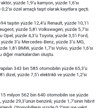
traktör, yüzde 1,9'u kamyon, yüzde 1,6'sı
,2'si özel amaçlı taşıt olarak kayıtlara geçti.
94 taşıtın yüzde 12,4'ü Renault, yüzde 10,1'i
Peugeot, yüzde 5,8'i Volkswagen, yüzde 5,7'si
u Opel, yüzde 4,3'ü Toyota, yüzde 3,5'i Ford,
a, yüzde 3'ü Mercedes-Benz, yüzde 3'ü MG,
üzde 1,8'i BMW, yüzde 1,7'si Volvo, yüzde 1,6'sı
u diğer markalardan oluştu.
yapılan 343 bin 585 otomobilin yüzde 65,3'ü
'i dizel, yüzde 7,5'i elektrikli ve yüzde 1,2'si
tlı 15 milyon 562 bin 640 otomobilin ise yüzde
, yüzde 29,3'ünün benzinli, yüzde 1,7'sinin hibrit
irlendi. Otomobillerin yüzde 0,2'inin ise yakıt