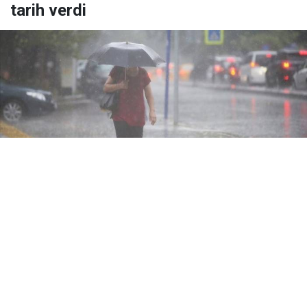
tarih verdi
Yayınlanma:
08 Ağustos 2026 Cumartesi 18:30
Balkanlar üzerinden yurda giriş yapması beklenen
yağışlı sistem, Marmara ve Karadeniz’de gök
gürültülü sağanak yağışlara neden olacak.