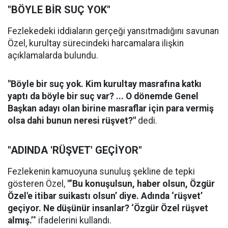
"BÖYLE BİR SUÇ YOK"
Fezlekedeki iddiaların gerçeği yansıtmadığını savunan
Özel, kurultay sürecindeki harcamalara ilişkin
açıklamalarda bulundu.
"Böyle bir suç yok. Kim kurultay masrafına katkı
yaptı da böyle bir suç var? ... O dönemde Genel
Başkan adayı olan birine masraflar için para vermiş
olsa dahi bunun neresi rüşvet?"
dedi.
"ADINDA 'RÜŞVET' GEÇİYOR"
Fezlekenin kamuoyuna sunuluş şekline de tepki
gösteren Özel,
"‘Bu konuşulsun, haber olsun, Özgür
Özel'e itibar suikastı olsun’ diye. Adında ‘rüşvet’
geçiyor. Ne düşünür insanlar? ‘Özgür Özel rüşvet
almış.’
" ifadelerini kullandı.