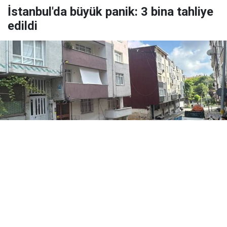
İstanbul'da büyük panik: 3 bina tahliye
edildi
Yayınlanma:
08 Ağustos 2026 Cumartesi 19:21
Sultangazi’de bir inşaatın temel kazısı sırasında
bitişik iki binanın arasında açılma meydana geldi.