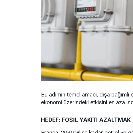
Bu adımın temel amacı, dışa bağımlı en
ekonomi üzerindeki etkisini en aza in
HEDEF: FOSİL YAKITI AZALTMAK
Fransa, 2030 yılına kadar petrol ve g