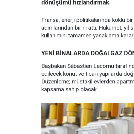
dönüşümü hızlandırmak.
Fransa, enerji politikalarında köklü bi
adımlarından birini attı. Hükümet, yı
kullanımını tamamen yasaklama kararı 
YENİ BİNALARDA DOĞALGAZ DÖN
Başbakan Sébastien Lecornu tarafınd
edilecek konut ve ticari yapılarda doğ
Düzenleme; müstakil evlerden apartman
kapsama sahip olacak.