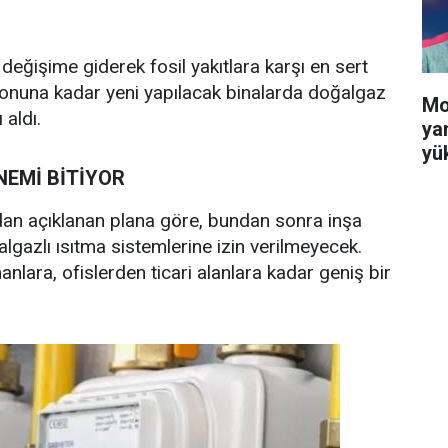
r değişime giderek fosil yakıtlara karşı en sert
l sonuna kadar yeni yapılacak binalarda doğalgaz
Mo
aldı.
ya
yü
EMİ BİTİYOR
an açıklanan plana göre, bundan sonra inşa
algazlı ısıtma sistemlerine izin verilmeyecek.
lara, ofislerden ticari alanlara kadar geniş bir