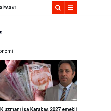
SIYASET
ak
onomi
K uzmanı İsa Karakaş 2027 emekli