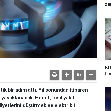
za
BD
Lim
itik bir adım attı. Yıl sonundan itibaren
 yasaklanacak. Hedef; fosil yakıt
liyetlerini düşürmek ve elektrikli