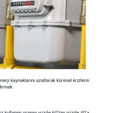
erji kaynaklarını azaltarak küresel krizlerin
dirmek.
az kullanım oranını yüzde 60’tan yüzde 40’a