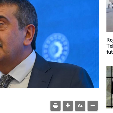
Roj
Te
tu