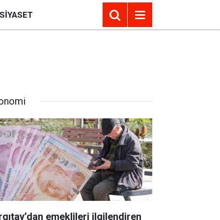
SIYASET
onomi
rgıtay’dan emeklileri ilgilendiren