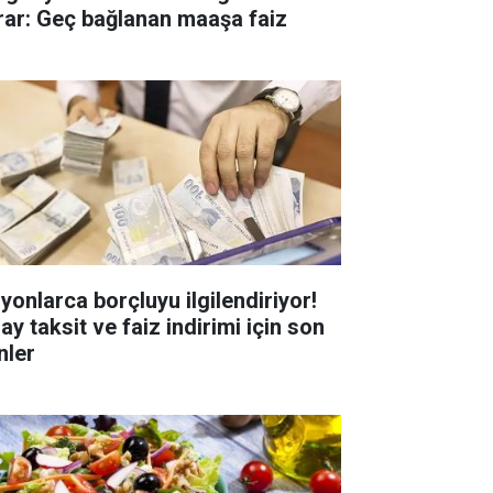
rar: Geç bağlanan maaşa faiz
lyonlarca borçluyu ilgilendiriyor!
ay taksit ve faiz indirimi için son
nler