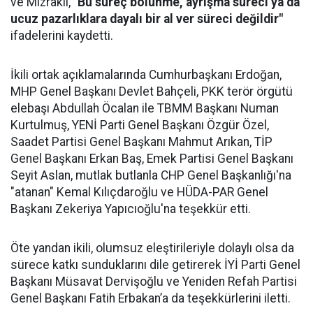
ve Mızraklı,
"Bu süreç bölünme, ayrışma süreci ya da
ucuz pazarlıklara dayalı bir al ver süreci değildir"
ifadelerini kaydetti.
İkili ortak açıklamalarında Cumhurbaşkanı Erdoğan,
MHP Genel Başkanı Devlet Bahçeli, PKK terör örgütü
elebaşı Abdullah Öcalan ile TBMM Başkanı Numan
Kurtulmuş, YENİ Parti Genel Başkanı Özgür Özel,
Saadet Partisi Genel Başkanı Mahmut Arıkan, TİP
Genel Başkanı Erkan Baş, Emek Partisi Genel Başkanı
Seyit Aslan, mutlak butlanla CHP Genel Başkanlığı'na
"atanan" Kemal Kılıçdaroğlu ve HÜDA-PAR Genel
Başkanı Zekeriya Yapıcıoğlu'na teşekkür etti.
Öte yandan ikili, olumsuz eleştirileriyle dolaylı olsa da
sürece katkı sunduklarını dile getirerek İYİ Parti Genel
Başkanı Müsavat Dervişoğlu ve Yeniden Refah Partisi
Genel Başkanı Fatih Erbakan’a da teşekkürlerini iletti.