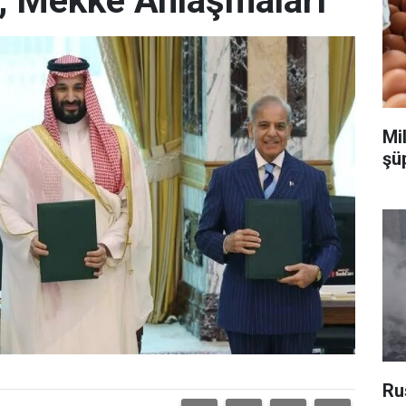
l, Mekke Anlaşmaları
Mi
şüp
Ru