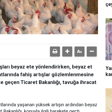
çe
aşları beyaz ete yönlendirirken, beyaz et
Ya
ka
iyatlarında fahiş artışlar gözlemlenmesine
te geçen Ticaret Bakanlığı, tavuğa ihracat
atlarında yaşanan yüksek artışın ardından beyaz
t Bakanlığı, konuyla ilgili harekete geçti.