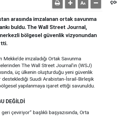
ço
istan arasında imzalanan ortak savunma
nkı buldu. The Wall Street Journal,
 merkezli bölgesel güvenlik vizyonundan
tti.
’ın Mekke’de imzaladığı Ortak Savunma
lerinden The Wall Street Journal’ın (WSJ)
sında, üç ülkenin oluşturduğu yeni güvenlik
esteklediği Suudi Arabistan-İsrail-Birleşik
 bölgesel yapılanmaya işaret ettiği savunuldu.
BU DEĞİLDİ
geri çeviriyor” başlıklı başyazısında, Orta