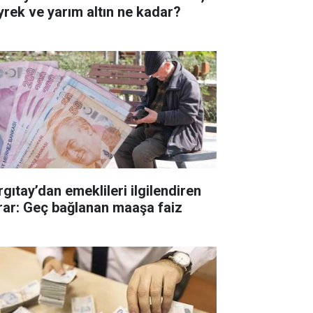
yrek ve yarım altın ne kadar?
rgıtay’dan emeklileri ilgilendiren
rar: Geç bağlanan maaşa faiz