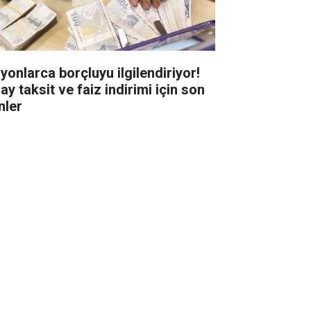
lyonlarca borçluyu ilgilendiriyor!
ay taksit ve faiz indirimi için son
nler