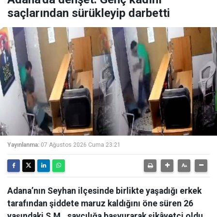
saçlarından sürükleyip darbetti
Yayınlanma:
07 Ağustos 2026 Cuma 23:21
Adana’nın Seyhan ilçesinde birlikte yaşadığı erkek
tarafından şiddete maruz kaldığını öne süren 26
yaşındaki S.M., savcılığa başvurarak şikâyetçi oldu.