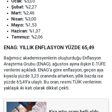
Ocak:
%5,03
Şubat:
%2,27
Mart:
%2,46
Nisan:
%3,00
Mayıs:
%1,53
Haziran:
%1,37
Temmuz:
%2,06
ENAG: YILLIK ENFLASYON YÜZDE 65,49
Bağımsız akademisyenlerin oluşturduğu Enflasyon
Araştırma Grubu (ENAG), ağustos ayına ilişkin E-TÜFE
verilerini açıkladı. ENAG’a göre enflasyon, geçen aya
kıyasla yüzde 3,23 oranında artarken, yıllık bazda ise
yüzde 65,49’a ulaştı. Bu oran, resmi TÜİK verilerinin
yaklaşık iki katı olarak dikkat çekti.
Kira artış oranı belli oldu