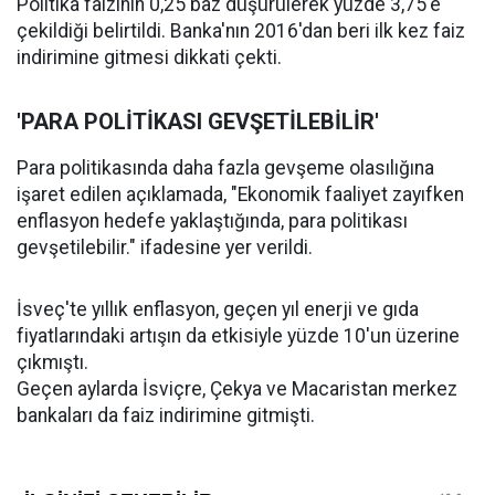
Politika faizinin 0,25 baz düşürülerek yüzde 3,75'e
çekildiği belirtildi. Banka'nın 2016'dan beri ilk kez faiz
indirimine gitmesi dikkati çekti.
'PARA POLİTİKASI GEVŞETİLEBİLİR'
Para politikasında daha fazla gevşeme olasılığına
işaret edilen açıklamada, "Ekonomik faaliyet zayıfken
enflasyon hedefe yaklaştığında, para politikası
gevşetilebilir." ifadesine yer verildi.
İsveç'te yıllık enflasyon, geçen yıl enerji ve gıda
fiyatlarındaki artışın da etkisiyle yüzde 10'un üzerine
çıkmıştı.
Geçen aylarda İsviçre, Çekya ve Macaristan merkez
bankaları da faiz indirimine gitmişti.