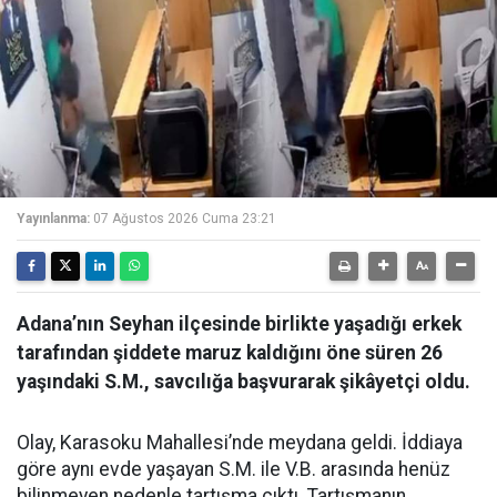
Yayınlanma:
07 Ağustos 2026 Cuma 23:21
Adana’nın Seyhan ilçesinde birlikte yaşadığı erkek
tarafından şiddete maruz kaldığını öne süren 26
yaşındaki S.M., savcılığa başvurarak şikâyetçi oldu.
Olay, Karasoku Mahallesi’nde meydana geldi. İddiaya
göre aynı evde yaşayan S.M. ile V.B. arasında henüz
bilinmeyen nedenle tartışma çıktı. Tartışmanın