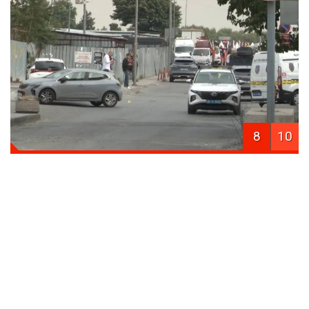
8
10
Saldırganın daha sonra araçtaki diğer polise yöneldiği
ve polis memurunun müdahalesiyle bacağından
vurularak etkisiz hale getirildiği anlar net bir şekilde
kayıtlarda yer aldı.