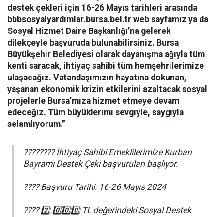
destek çekleri için 16-26 Mayıs tarihleri arasında
bbbsosyalyardimlar.bursa.bel.tr web sayfamız ya da
Sosyal Hizmet Daire Başkanlığı’na gelerek
dilekçeyle başvuruda bulunabilirsiniz. Bursa
Büyükşehir Belediyesi olarak dayanışma ağıyla tüm
kenti saracak, ihtiyaç sahibi tüm hemşehrilerimize
ulaşacağız. Vatandaşımızın hayatına dokunan,
yaşanan ekonomik krizin etkilerini azaltacak sosyal
projelerle Bursa’mıza hizmet etmeye devam
edeceğiz. Tüm büyüklerimi sevgiyle, saygıyla
selamlıyorum.”
???????? İhtiyaç Sahibi Emeklilerimize Kurban
Bayramı Destek Çeki başvuruları başlıyor.
????️ Başvuru Tarihi: 16-26 Mayıs 2024
???? 2️⃣.0️⃣0️⃣0️⃣ TL değerindeki Sosyal Destek