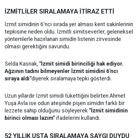
İZMİTLİLER SIRALAMAYA İTİRAZ ETTİ
İzmit simidinin 6'ncı sırada yer alması kent sakinlerinin
tepkisine neden oldu. İzmitli simitseverler, geleneksel
yöntemlerle hazırlanan simidin listenin zirvesinde
olması gerektiğini savundu.
Selda Kasnak,
"İzmit simidi birinciliği hak ediyor.
Ağzının tadını bilmeyenler İzmit simidini 6'ncı
sıraya aldı"
diyerek sıralamaya tepki gösterdi.
Uzun yıllardır İzmit simidi tükettiğini belirten Ahmet
Yuşa Avla ise odun ateşinde pişen simidin farklı bir
lezzete sahip olduğunu söyleyerek
"İzmit simidinin
birinci olması lazım"
ifadelerini kullandı.
52 YILLIK USTA SIRALAMAYA SAYGI DUYDU