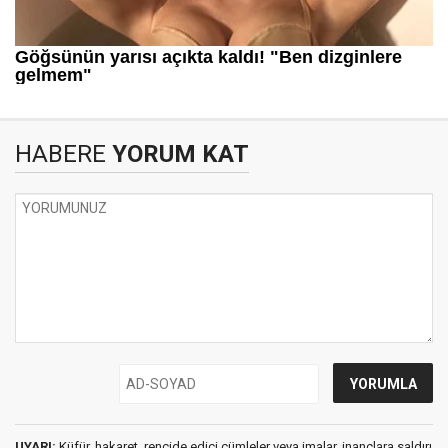
HABERE
YORUM KAT
UYARI:
Küfür, hakaret, rencide edici cümleler veya imalar, inançlara saldırı