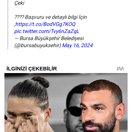
Çeki
???? Başvuru ve detaylı bilgi İçin
;
https://t.co/BodVGg7KOQ
pic.twitter.com/Tvy6nZaZqL
— Bursa Büyükşehir Belediyesi
(@bursabuyuksehir)
May 16, 2024