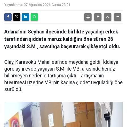
Yayınlanma:
07 Ağustos 2026 Cuma 23:21
Adana’nın Seyhan ilçesinde birlikte yaşadığı erkek
tarafından şiddete maruz kaldığını öne süren 26
yaşındaki S.M., savcılığa başvurarak şikâyetçi oldu.
Olay, Karasoku Mahallesi’nde meydana geldi. İddiaya
göre aynı evde yaşayan S.M. ile V.B. arasında henüz
bilinmeyen nedenle tartışma çıktı. Tartışmanın
büyümesi üzerine V.B.’nin kadına şiddet uyguladığı öne
sürüldü.