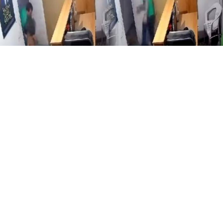
Yayınlanma:
07 Ağustos 2026 Cuma 23:21
Adana’nın Seyhan ilçesinde birlikte yaşadığı erkek
tarafından şiddete maruz kaldığını öne süren 26
yaşındaki S.M., savcılığa başvurarak şikâyetçi oldu.
Olay, Karasoku Mahallesi’nde meydana geldi. İddiaya
göre aynı evde yaşayan S.M. ile V.B. arasında henüz
bilinmeyen nedenle tartışma çıktı. Tartışmanın