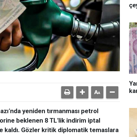
çe
Ya
ka
azı’nda yeniden tırmanması petrol
torine beklenen 8 TL’lik indirim iptal
e kaldı. Gözler kritik diplomatik temaslara