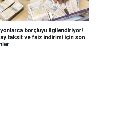
lyonlarca borçluyu ilgilendiriyor!
ay taksit ve faiz indirimi için son
nler