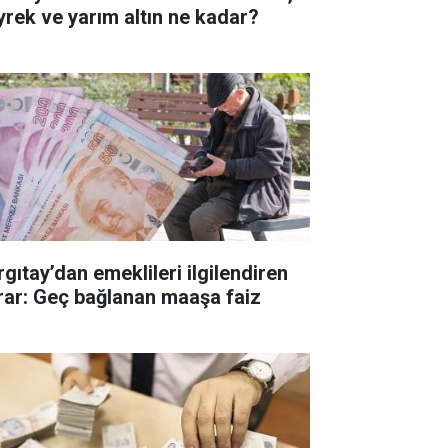
yrek ve yarım altın ne kadar?
rgıtay’dan emeklileri ilgilendiren
rar: Geç bağlanan maaşa faiz