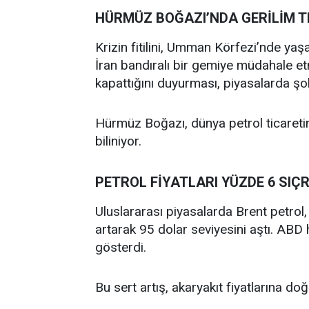
HÜRMÜZ BOĞAZI’NDA GERİLİM T
Krizin fitilini, Umman Körfezi’nde ya
İran bandıralı bir gemiye müdahale e
kapattığını duyurması, piyasalarda şok 
Hürmüz Boğazı, dünya petrol ticaretini
biliniyor.
PETROL FİYATLARI YÜZDE 6 SIÇ
Uluslararası piyasalarda Brent petrol,
artarak 95 dolar seviyesini aştı. ABD
gösterdi.
Bu sert artış, akaryakıt fiyatlarına do