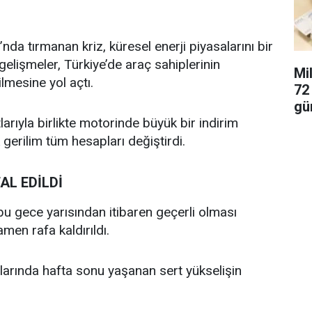
da tırmanan kriz, küresel enerji piyasalarını bir
elişmeler, Türkiye’de araç sahiplerinin
Mi
ilmesine yol açtı.
72 
gü
rıyla birlikte motorinde büyük bir indirim
 gerilim tüm hesapları değiştirdi.
AL EDİLDİ
u gece yarısından itibaren geçerli olması
amen rafa kaldırıldı.
tlarında hafta sonu yaşanan sert yükselişin