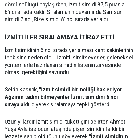
dördüncülüğü paylaşırken, İzmit simidi 87,5 puanla
6'ncı sırada kaldı. Sıralamanın devamında Samsun
simidi 7'nci, Rize simidi 8'inci sırada yer aldı.
İZMİTLİLER SIRALAMAYA İTİRAZ ETTİ
İzmit simidinin 6'ncı sırada yer alması kent sakinlerinin
tepkisine neden oldu. İzmitli simitseverler, geleneksel
yöntemlerle hazırlanan simidin listenin zirvesinde
olması gerektiğini savundu.
Selda Kasnak,
"İzmit simidi birinciliği hak ediyor.
Ağzının tadını bilmeyenler İzmit simidini 6'ncı
sıraya aldı"
diyerek sıralamaya tepki gösterdi.
Uzun yıllardır İzmit simidi tükettiğini belirten Ahmet
Yuşa Avla ise odun ateşinde pişen simidin farklı bir
lezzete sahip olduğunu söyleyerek
"İzmit simidinin