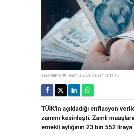
Yayınlanma:
08 Temmuz 2026 Çarşamba 11:10
TÜİK'in açıkladığı enflasyon ver
zammı kesinleşti. Zamlı maaşlar
emekli aylığının 23 bin 552 liray