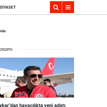
SIYASET
oldu
onomi
ykar’dan havacılıkta yeni adım: