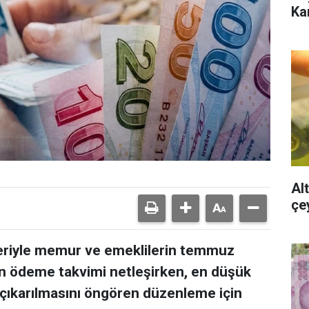
Ka
Al
çe
ileriyle memur ve emeklilerin temmuz
ın ödeme takvimi netleşirken, en düşük
a çıkarılmasını öngören düzenleme için