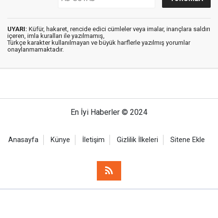
UYARI:
Küfür, hakaret, rencide edici cümleler veya imalar, inançlara saldırı
içeren, imla kuralları ile yazılmamış,
Türkçe karakter kullanılmayan ve büyük harflerle yazılmış yorumlar
onaylanmamaktadır.
En İyi Haberler © 2024
Anasayfa
Künye
İletişim
Gizlilik İlkeleri
Sitene Ekle
Haber Portalı Yazılımı