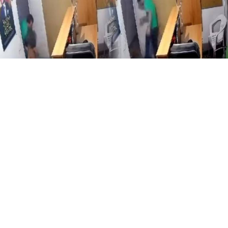
Yayınlanma:
07 Ağustos 2026 Cuma 23:21
Adana’nın Seyhan ilçesinde birlikte yaşadığı erkek
tarafından şiddete maruz kaldığını öne süren 26
yaşındaki S.M., savcılığa başvurarak şikâyetçi oldu.
Olay, Karasoku Mahallesi’nde meydana geldi. İddiaya
göre aynı evde yaşayan S.M. ile V.B. arasında henüz