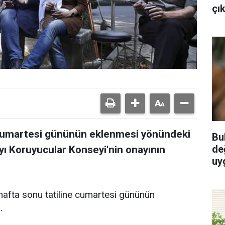
çık
ne cumartesi gününün eklenmesi yönündeki
Bu
de
ayı Koruyucular Konseyi'nin onayının
uy
hafta sonu tatiline cumartesi gününün
.