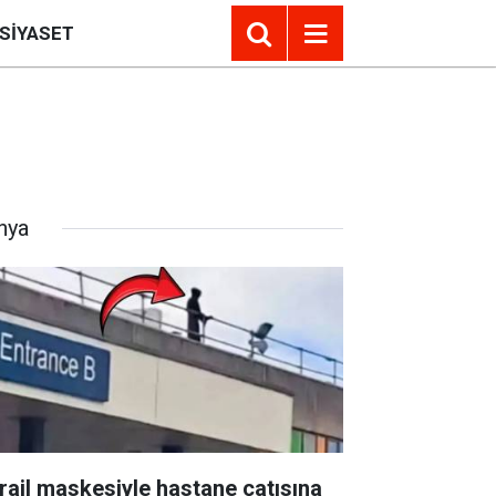
SIYASET
nya
rail maskesiyle hastane çatısına