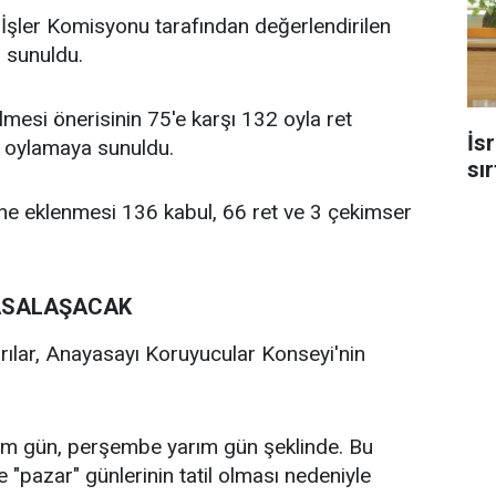
İşler Komisyonu tarafından değerlendirilen
a sunuldu.
lmesi önerisinin 75'e karşı 132 oyla ret
İsr
ü oylamaya sunuldu.
sı
üne eklenmesi 136 kabul, 66 ret ve 3 çekimser
ASALAŞACAK
rılar, Anayasayı Koruyucular Konseyi'nin
 tam gün, perşembe yarım gün şeklinde. Bu
"pazar" günlerinin tatil olması nedeniyle