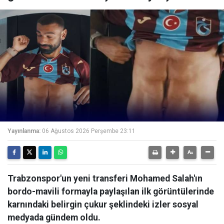
Yayınlanma:
06 Ağustos 2026 Perşembe 23:11
Trabzonspor'un yeni transferi Mohamed Salah'ın
bordo-mavili formayla paylaşılan ilk görüntülerinde
karnındaki belirgin çukur şeklindeki izler sosyal
medyada gündem oldu.