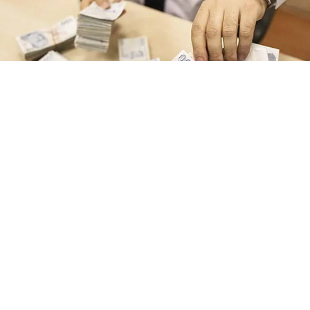
Yayınlanma:
07 Ağustos 2026 Cuma 19:46
Vergi, SGK primi, MTV, trafik cezası ve öğrenim
kredisi borçlarını kapsayan yapılandırma sürecinde
başvurular 31 Ağustos'ta sona erecek.
Düzenlemeden yararlanacak vatandaşlara 72 aya
kadar taksit, faiz indirimi imkanı sunulak.