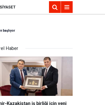
SIYASET
n başlıyor
rel Haber
ir-Kazakistan iş birliği için yeni