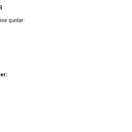
R
ise şunlar:
ler: