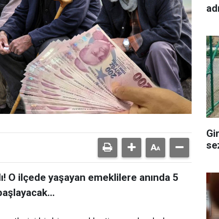
ad
Gi
se
ı! O ilçede yaşayan emeklilere anında 5
başlayacak...