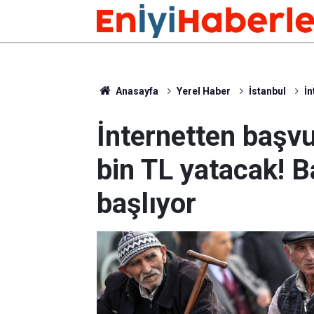
Anasayfa
Yerel Haber
İstanbul
İn
İnternetten başv
bin TL yatacak! B
başlıyor