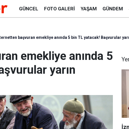
GÜNCEL
FOTO GALERI
YAŞAM
GÜNDEM
ternetten başvuran emekliye anında 5 bin TL yatacak! Başvurular yarı
uran emekliye anında 5
Ye
aşvurular yarın
İzm