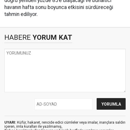
doğru yeniden yüzde 85'e ulaşacağı ve bunaltıcı
havanın hafta sonu boyunca etkisini sürdüreceği
tahmin ediliyor.
HABERE
YORUM KAT
UYARI:
Küfür, hakaret, rencide edici cümleler veya imalar, inançlara saldırı
içeren, imla kuralları ile yazılmamış,