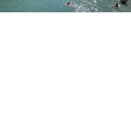
Yayınlanma:
09 Ağustos 2026 Pazar 11:18
Erzincan’ın Üzümlü ilçesinde termometrelerin 40
dereceyi göstermesiyle vatandaşlar serinlemek için
ilginç bir yönteme başvurdu.
Erzincan’da etkisini artıran sıcak hava, vatandaşları
serinlemek için farklı yöntemler aramaya yöneltti.
Üzümlü ilçesinde sıcaklığın 40 dereceye kadar
yükselmesiyle vatandaşlar, Dereboğazı mevkiinde
derenin akışını keserek kendilerine doğal bir havuz