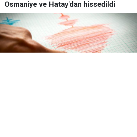
Osmaniye ve Hatay'dan hissedildi
Yayınlanma:
09 Ağustos 2026 Pazar 07:04
Gaziantep'in Nurdağı ilçesinde saat 03.42'de 4,5
büyüklüğünde deprem meydana geldi. 7,44
kilometre derinlikte gerçekleşen sarsıntı çevre