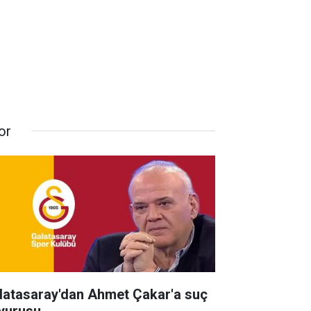
or
latasaray'dan Ahmet Çakar'a suç
yurusu