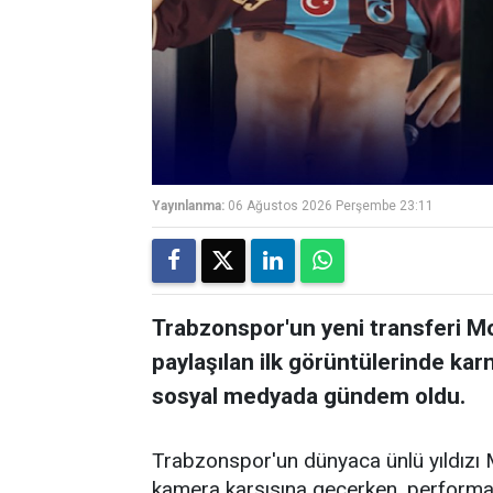
Yayınlanma:
06 Ağustos 2026 Perşembe 23:11
Trabzonspor'un yeni transferi M
paylaşılan ilk görüntülerinde karn
sosyal medyada gündem oldu.
Trabzonspor'un dünyaca ünlü yıldızı 
kamera karşısına geçerken, performa