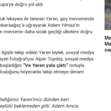
rupa’ya doğru yol aldı.
luk hikayesi ile tanınan Yaren, göç mevsiminde
Eskikaraağaç’a uğrayarak Adem Yılmaz’ın
an mevsimin daha sıcak geçtiği ülkelere doğru
Me
Ma
sa
ük ilgiyle takip edilen Yaren leylek, sosyal medya
ayatı fotoğrafçısı Alper Tüydeş, sosyal medya
başladığını
“Ve Yaren yola çıktı”
notuyla
yolculuğunu heyecanla takip etmeye devam
klediğimiz Yaren’imiz dünden beri
l eylülü beklemeden gitti. Adem Amca