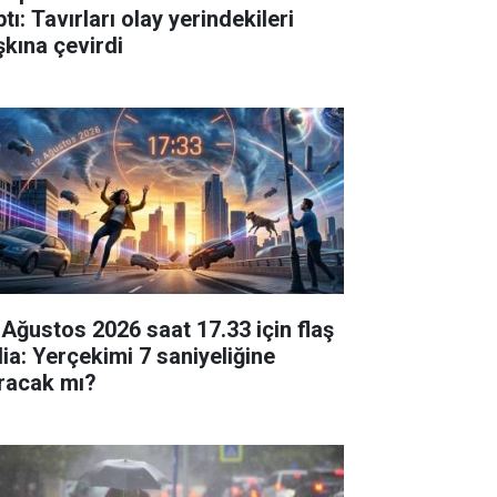
tı: Tavırları olay yerindekileri
şkına çevirdi
 Ağustos 2026 saat 17.33 için flaş
dia: Yerçekimi 7 saniyeliğine
racak mı?