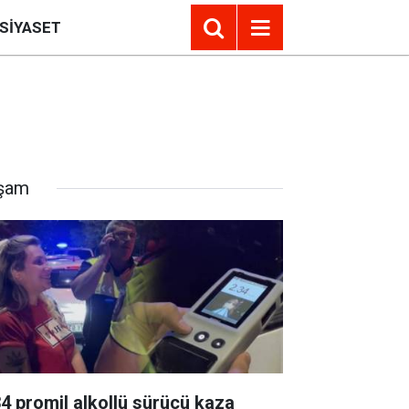
SIYASET
şam
34 promil alkollü sürücü kaza