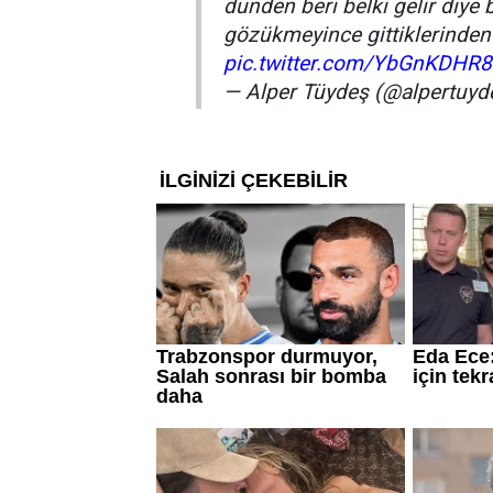
dünden beri belki gelir diy
gözükmeyince gittiklerinden 
pic.twitter.com/YbGnKDHR
— Alper Tüydeş (@alpertuyd