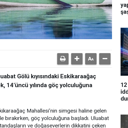
yap
şa
luabat Gölü kıyısındaki Eskikaraağaç
12
ek, 14’üncü yılında göç yolculuğuna
id
du
kikaraağaç Mahallesi’nin simgesi haline gelen
ide bırakırken, göç yolculuğuna başladı. Uluabat
tandaşların ve doğaseverlerin dikkatini çeken