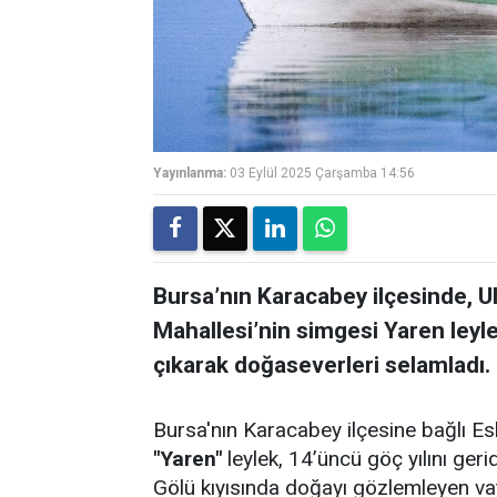
Yayınlanma:
03 Eylül 2025 Çarşamba 14:56
Bursa’nın Karacabey ilçesinde, U
Mahallesi’nin simgesi Yaren leyl
çıkarak doğaseverleri selamladı.
Bursa'nın Karacabey ilçesine bağlı Es
"Yaren"
leylek, 14’üncü göç yılını ger
Gölü kıyısında doğayı gözlemleyen va