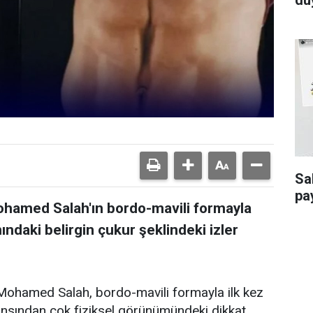
Sa
pa
ohamed Salah'ın bordo-mavili formayla
ındaki belirgin çukur şeklindeki izler
Mohamed Salah, bordo-mavili formayla ilk kez
nsından çok fiziksel görünümündeki dikkat