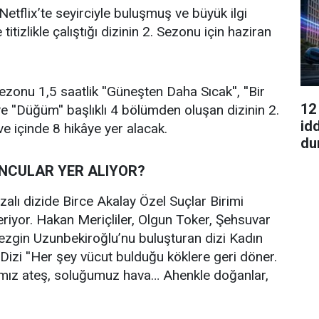
Netflix’te seyirciyle buluşmuş ve büyük ilgi
izlikle çalıştığı dizinin 2. Sezonu için haziran
ezonu 1,5 saatlik ''Güneşten Daha Sıcak'', ''Bir
12
ve ''Düğüm'' başlıklı 4 bölümden oluşan dizinin 2.
id
e içinde 8 hikâye yer alacak.
du
UNCULAR YER ALIYOR?
lı dizide Birce Akalay Özel Suçlar Birimi
iyor. Hakan Meriçliler, Olgun Toker, Şehsuvar
ezgin Uzunbekiroğlu’nu buluşturan dizi Kadın
or. Dizi ''Her şey vücut bulduğu köklere geri döner.
sımız ateş, soluğumuz hava… Ahenkle doğanlar,
.