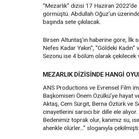
''Mezarlık'' dizisi 17 Haziran 2022’de 
görmüştü. Abdullah Oğuz’un üzerinde tit
başında sete çıkılacak.
Birsen Altuntaş'ın haberine göre, İlk s
Nefes Kadar Yakın'', ''Göldeki Kadın'' 
Sezonu ise 4 bölüm olarak çekilecek v
MEZARLIK DİZİSİNDE HANGİ OY
ANS Productions ve Evrensel Film imza
Başkomiseri Önem Özülkü’ye hayat ver
Aktaş, Cem Sürgit, Berna Öztürk ve S
cinayetlerini sarsıcı bir dille ele alıy
Bedenimiz toprak olur, kanımız su, ı
ahenkle ölürler…'' sloganıyla çekilmişti