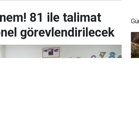
nem! 81 ile talimat
Gü
onel görevlendirilecek
Te
12
ba