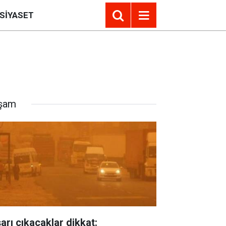
SIYASET
şam
şarı çıkacaklar dikkat: