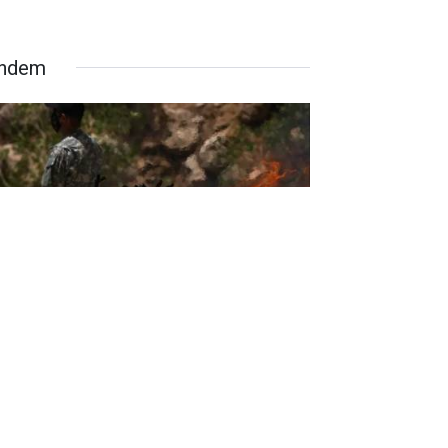
ndem
rörsüz Türkiye yasası Meclis’te:
 maddelik teklif için görüşmeler
şlıyor