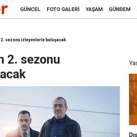
GÜNCEL
FOTO GALERI
YAŞAM
GÜNDEM
n 2. sezonu izleyenlerle buluşacak
in 2. sezonu
Ya
şacak
Dı