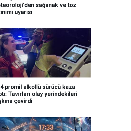
teoroloji’den sağanak ve toz
ınımı uyarısı
34 promil alkollü sürücü kaza
tı: Tavırları olay yerindekileri
şkına çevirdi