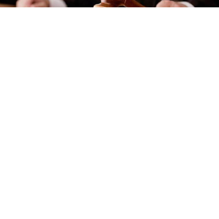
Yayınlanma:
07 Ağustos 2026 Cuma 14:51
Yargıtay 9. Hukuk Dairesi, satış hedeflerine bağlı
olarak değişen primlerin de kıdem tazminatı
hesabında dikkate alınması gerektiğine hükmetti.
Yargıtay 9. Hukuk Dairesi, satış hedeflerine bağlı
olarak değişken tutarlarda ödenen primlerin kıdem
tazminatı hesabında dikkate alınması gerektiğine
hükmetti. Yüksek Mahkeme, primin her ay düzenli
olarak ödenmemesinin bu ödemelerin tazminat