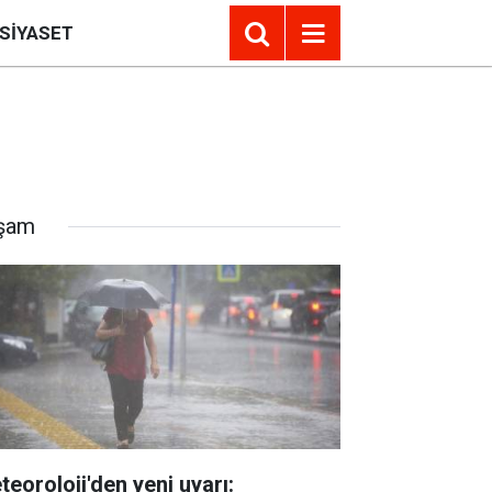
SIYASET
şam
teoroloji'den yeni uyarı: