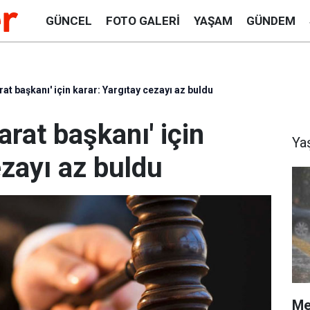
GÜNCEL
FOTO GALERI
YAŞAM
GÜNDEM
rat başkanı' için karar: Yargıtay cezayı az buldu
barat başkanı' için
Ya
ezayı az buldu
Me