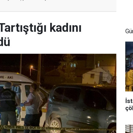
artıştığı kadını
Gü
dü
İst
çö