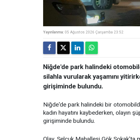
Yayınlanma:
05 Ağustos 2026 Çarşamba 23:52
Niğde'de park halindeki otomobild
silahla vurularak yaşamını yitirirk
girişiminde bulundu.
Niğde'de park halindeki bir otomobild
kadın hayatını kaybederken, olayın şüph
girişiminde bulundu.
Olay, Selçuk Mahallesi Gök Sokak'ta m