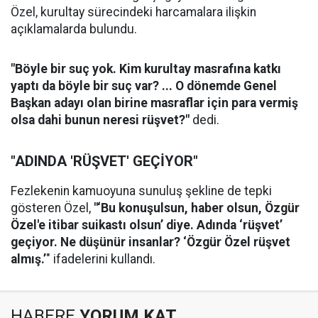
Özel, kurultay sürecindeki harcamalara ilişkin
açıklamalarda bulundu.
"Böyle bir suç yok. Kim kurultay masrafına katkı
yaptı da böyle bir suç var? ... O dönemde Genel
Başkan adayı olan birine masraflar için para vermiş
olsa dahi bunun neresi rüşvet?"
dedi.
"ADINDA 'RÜŞVET' GEÇİYOR"
Fezlekenin kamuoyuna sunuluş şekline de tepki
gösteren Özel,
"‘Bu konuşulsun, haber olsun, Özgür
Özel'e itibar suikastı olsun’ diye. Adında ‘rüşvet’
geçiyor. Ne düşünür insanlar? ‘Özgür Özel rüşvet
almış.’
" ifadelerini kullandı.
HABERE
YORUM KAT