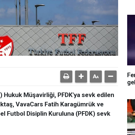
Fe
ge
) Hukuk Müşavirliği, PFDK'ya sevk edilen
şiktaş, VavaCars Fatih Karagümrük ve
l Futbol Disiplin Kuruluna (PFDK) sevk