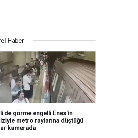
rel Haber
şli'de görme engelli Enes'in
liziyle metro raylarına düştüğü
lar kamerada