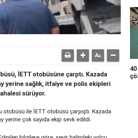
40
obüsü, İETT otobüsüne çarptı. Kazada
çö
y yerine sağlık, itfaiye ve polis ekipleri
ahalesi sürüyor.
cu otobüsü ile İETT otobüsü çarpıştı. Kazada
ay yerine çok sayıda ekip sevk edildi.
nilen bilgilere göre, seyir halindeki yolcu