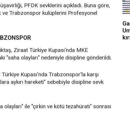
avirliği, PFDK sevklerini açıkladı. Buna göre,
 ve Trabzonspor kulüplerini Profesyonel
Ga
Um
kır
ABZONSPOR
iktaş, Ziraat Türkiye Kupası'nda MKE
 "saha olayları" nedeniyle disipline gönderildi.
 Türkiye Kupası'nda Trabzonspor'la karşı
ara aykırı hareketi" sebebiyle disipline sevk
olayları" ile "çirkin ve kötü tezahüratı" sonrası