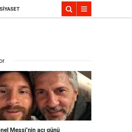
SIYASET
or
onel Messi’nin acı günü