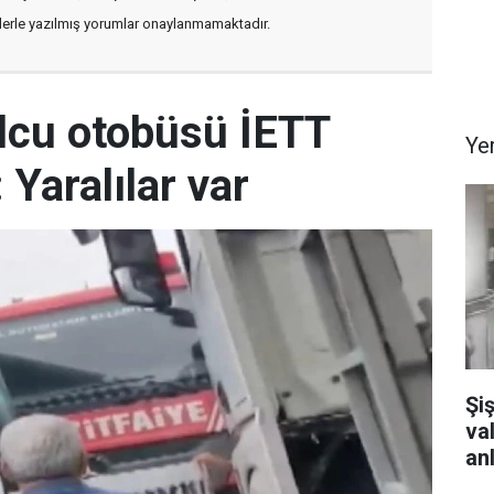
flerle yazılmış yorumlar onaylanmamaktadır.
lcu otobüsü İETT
Ye
 Yaralılar var
Şi
va
an