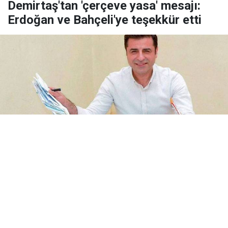
Demirtaş'tan 'çerçeve yasa' mesajı:
Erdoğan ve Bahçeli'ye teşekkür etti
Yayınlanma:
09 Ağustos 2026 Pazar 16:10
Eski HDP Eş Genel Başkanı Demirtaş, çerçeve yasa
görüşmeleri öncesi Genel Kurul'a mesaj iletti.