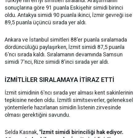
Türkiye'nin en iyi simitleri sıralandı. Araştırmanın
sonuçlarına göre 91 puanla Eskişehir simidi birinci
oldu. Antakya simidi 90 puanla ikinci, İzmir gevreği ise
89,5 puanla üçüncü sırada yer aldı.
Ankara ve İstanbul simitleri 88'er puanla sıralamada
dördüncülüğü paylaşırken, İzmit simidi 87,5 puanla
6'ncı sırada kaldı. Sıralamanın devamında Samsun
simidi 7'nci, Rize simidi 8'inci sırada yer aldı.
İZMİTLİLER SIRALAMAYA İTİRAZ ETTİ
İzmit simidinin 6'ncı sırada yer alması kent sakinlerinin
tepkisine neden oldu. İzmitli simitseverler, geleneksel
yöntemlerle hazırlanan simidin listenin zirvesinde
olması gerektiğini savundu.
Selda Kasnak,
"İzmit simidi birinciliği hak ediyor.