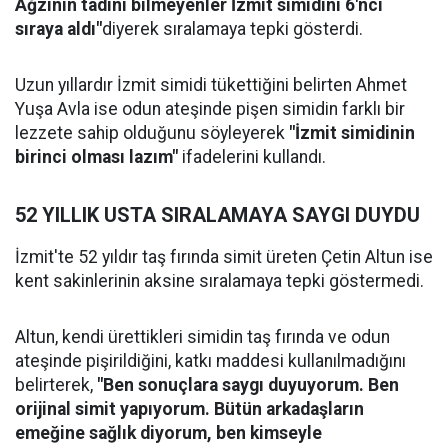
Ağzının tadını bilmeyenler İzmit simidini 6'ncı
sıraya aldı"
diyerek sıralamaya tepki gösterdi.
Uzun yıllardır İzmit simidi tükettiğini belirten Ahmet
Yuşa Avla ise odun ateşinde pişen simidin farklı bir
lezzete sahip olduğunu söyleyerek
"İzmit simidinin
birinci olması lazım"
ifadelerini kullandı.
52 YILLIK USTA SIRALAMAYA SAYGI DUYDU
İzmit'te 52 yıldır taş fırında simit üreten Çetin Altun ise
kent sakinlerinin aksine sıralamaya tepki göstermedi.
Altun, kendi ürettikleri simidin taş fırında ve odun
ateşinde pişirildiğini, katkı maddesi kullanılmadığını
belirterek,
"Ben sonuçlara saygı duyuyorum. Ben
orijinal simit yapıyorum. Bütün arkadaşların
emeğine sağlık diyorum, ben kimseyle