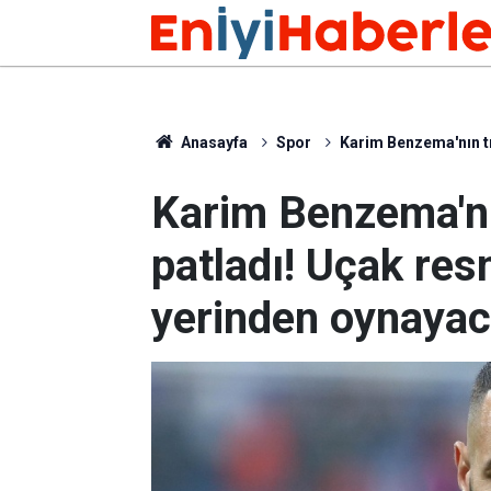
Anasayfa
Spor
Karim Benzema'nın tr
Karim Benzema'nı
patladı! Uçak res
yerinden oynayac