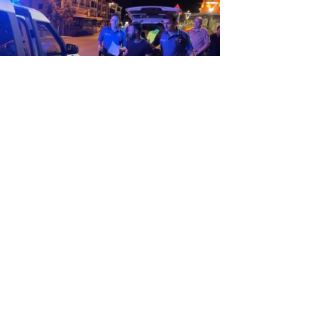
rbetten geldi hayatının hatasını
ptı