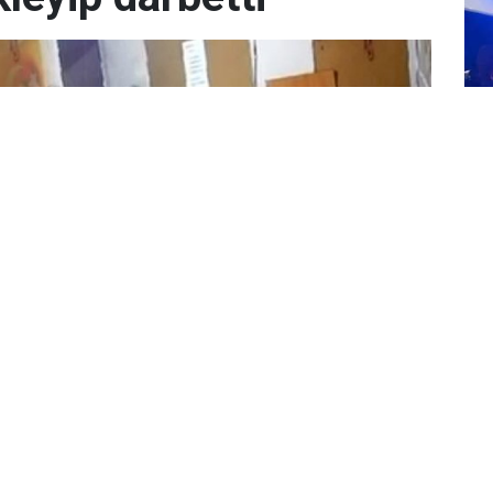
Gu
ya