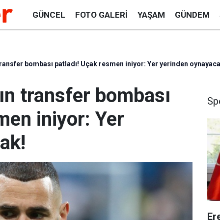
GÜNCEL
FOTO GALERI
YAŞAM
GÜNDEM
ansfer bombası patladı! Uçak resmen iniyor: Yer yerinden oynayaca
n transfer bombası
Sp
men iniyor: Yer
ak!
Er