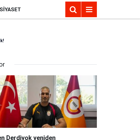
SIYASET
k!
or
en Derdiyok yeniden