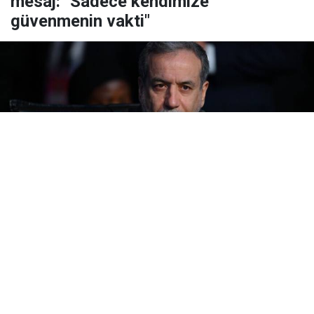
mesaj: "Sadece kendimize
güvenmenin vakti"
Yayınlanma:
08 Ağustos 2026 Cumartesi 10:28
Türkiye, Suudi Arabistan ve Pakistan'ın Mekke'de
imzaladığı ortak savunma anlaşmasının ardından