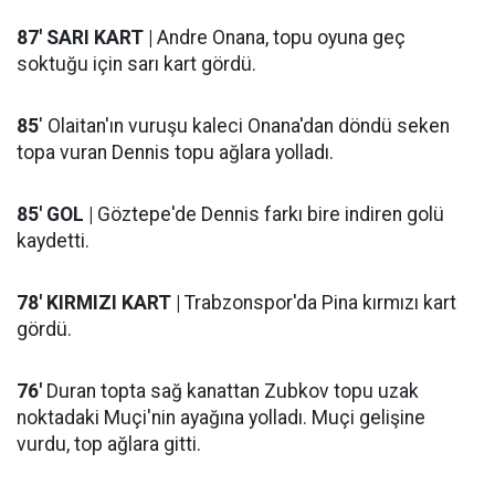
87' SARI KART |
Andre Onana, topu oyuna geç
soktuğu için sarı kart gördü.
85
' Olaitan'ın vuruşu kaleci Onana'dan döndü seken
topa vuran Dennis topu ağlara yolladı.
85' GOL |
Göztepe'de Dennis farkı bire indiren golü
kaydetti.
78' KIRMIZI KART |
Trabzonspor'da Pina kırmızı kart
gördü.
76'
Duran topta sağ kanattan Zubkov topu uzak
noktadaki Muçi'nin ayağına yolladı. Muçi gelişine
vurdu, top ağlara gitti.