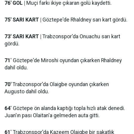
76' GOL |
Muçi farkı ikiye çıkaran golü kaydetti.
75' SARI KART |
Göztepe'de Rhaldney sarı kart gördü.
73' SARI KART |
Trabzonspor'da Onuachu sarı kart
gördü.
71
' Göztepe'de Miroshi oyundan çıkarken Rhaldney
dahil oldu.
70'
Trabzonspor'da Olaigbe oyundan çıkarken
Augusto dahil oldu.
64
' Göztepe ön alanda kaptığı topla hızlı atak denedi.
Juan'ın pası Olaitan'a gelmeden auta gitti.
61
' Trabzonspor'da Kazeem Olaigbe bir sakatlık