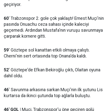
geçiriyor.
60
' Trabzonspor 2. gole çok yaklaştı! Ernest Muçi'nin
pasında Onuachu ceza sahası içinde kaleciyi
geçemedi. Ardından Mustafa'nın vuruşu savunmaya
çarparak kornere gitti.
59
' Göztepe sol kanattan etkili olmaya çalıştı.
Cherni'nin sert ortasında top Onana'da kaldı.
52
' Göztepe'de Efkan Bekiroğlu çıktı, Olaitan oyuna
dahil oldu.
46
' Savunma arkasına sarkan Muçi'nin ilk şutunu Lis
kurtarsa da ikinci şutunda top ağlarla buluştu.
46' GOL |
Muçi, Trabzonspor'u öne geçiren golü