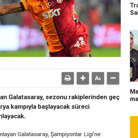
Tr
Sa
Ma
olan Galatasaray, sezonu rakiplerinden geç
maç
urya kampıyla başlayacak süreci
mlayacak.
ayan Galatasaray, Şampiyonlar Ligi’ne