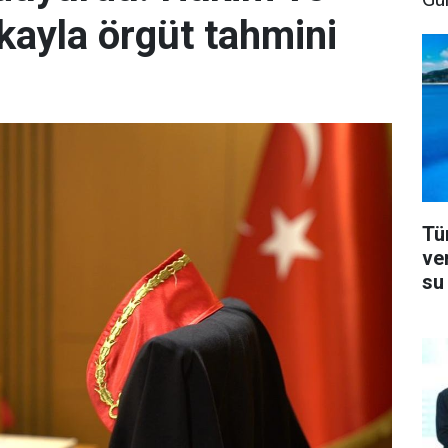
kayla örgüt tahmini
Tü
ve
su