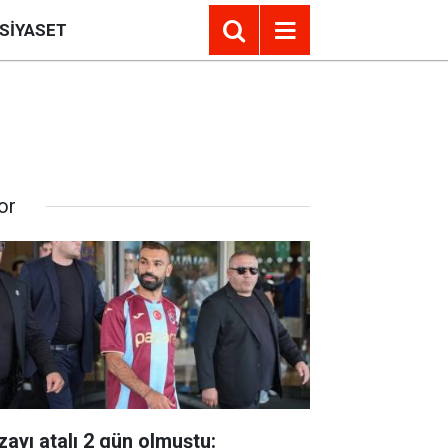
SIYASET
or
zayı atalı 2 gün olmuştu: