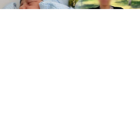
Yayınlanma:
07 Ağustos 2026 Cuma 09:46
Ankara'da 7 haftalık hamile Eda Ö., özel hastanede
"boş gebelik" tanısı konulduğunu ve kürtaj
önerildiğini öne sürdü. Bir saat sonra gittiği devlet
hastanesinde bebeğinin kalp atışlarının tespit
edildiğini belirterek, olayla ilgili suç duyurusunda
bulundu