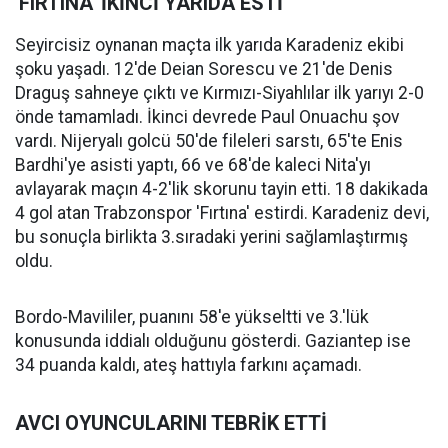
'FIRTINA' İKİNCİ YARIDA ESTİ
Seyircisiz oynanan maçta ilk yarıda Karadeniz ekibi
şoku yaşadı. 12'de Deian Sorescu ve 21'de Denis
Draguş sahneye çıktı ve Kırmızı-Siyahlılar ilk yarıyı 2-0
önde tamamladı. İkinci devrede Paul Onuachu şov
vardı. Nijeryalı golcü 50'de fileleri sarstı, 65'te Enis
Bardhi'ye asisti yaptı, 66 ve 68'de kaleci Nita'yı
avlayarak maçın 4-2'lik skorunu tayin etti. 18 dakikada
4 gol atan Trabzonspor 'Fırtına' estirdi. Karadeniz devi,
bu sonuçla birlikta 3.sıradaki yerini sağlamlaştırmış
oldu.
Bordo-Mavililer, puanını 58'e yükseltti ve 3.'lük
konusunda iddialı olduğunu gösterdi. Gaziantep ise
34 puanda kaldı, ateş hattıyla farkını açamadı.
AVCI OYUNCULARINI TEBRİK ETTİ