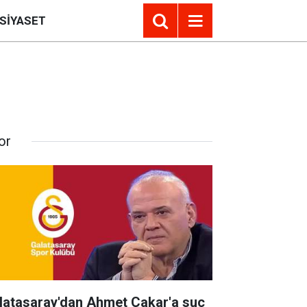
SIYASET
or
latasaray'dan Ahmet Çakar'a suç