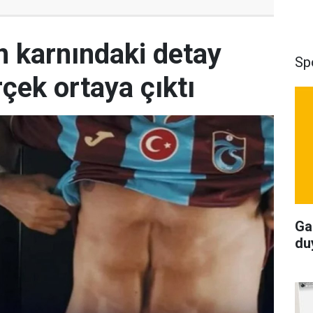
 karnındaki detay
Sp
çek ortaya çıktı
Ga
du