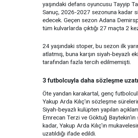
yaşındaki defans oyuncusu Tayyip Talh
Sanuç, 2026-2027 sezonuna kadar si
edecek. Geçen sezon Adana Demirspor
tüm kulvarlarda çıktığı 27 maçta 2 kez
24 yaşındaki stoper, bu sezon ilk yar
atlatmış, buna karşın siyah-beyazlı e
tarafından fazla tercih edilmemişti.
3 futbolcuyla daha sözleşme uzatı
Öte yandan karakartal, genç futbolcu
Yakup Arda Kılıç'ın sözleşme sürelerin
Siyah-beyazlı kulüpten yapılan açıkl
Emrecan Terzi ve Göktuğ Baytekin'i
kadar, Yakup Arda Kılıç'ın mukavele
uzatıldığı ifade edildi.