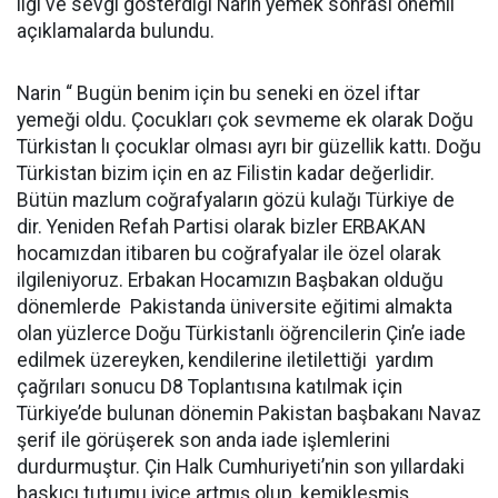
ilgi ve sevgi gösterdiği Narin yemek sonrası önemli
açıklamalarda bulundu.
Narin “ Bugün benim için bu seneki en özel iftar
yemeği oldu. Çocukları çok sevmeme ek olarak Doğu
Türkistan lı çocuklar olması ayrı bir güzellik kattı. Doğu
Türkistan bizim için en az Filistin kadar değerlidir.
Bütün mazlum coğrafyaların gözü kulağı Türkiye de
dir. Yeniden Refah Partisi olarak bizler ERBAKAN
hocamızdan itibaren bu coğrafyalar ile özel olarak
ilgileniyoruz. Erbakan Hocamızın Başbakan olduğu
dönemlerde Pakistanda üniversite eğitimi almakta
olan yüzlerce Doğu Türkistanlı öğrencilerin Çin’e iade
edilmek üzereyken, kendilerine iletilettiği yardım
çağrıları sonucu D8 Toplantısına katılmak için
Türkiye’de bulunan dönemin Pakistan başbakanı Navaz
şerif ile görüşerek son anda iade işlemlerini
durdurmuştur. Çin Halk Cumhuriyeti’nin son yıllardaki
baskıcı tutumu iyice artmış olup, kemikleşmiş