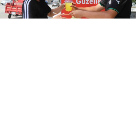
Yayınlanma:
09 Ağustos 2026 Pazar 13:44
14 yaşındaki Buğra Koç, Sakarya’nın Serdivan
ilçesinde yaz tatilinde limonata satarak günlük
yaklaşık 3 bin, aylık 90 bin lira kazanıyor.
Sakarya’nın Serdivan ilçesinde 14 yaşındaki Buğra
Koç, yaz tatilini çalışarak geçiriyor. İki yıl önce limonata
satmaya başlayan Koç, günde yaklaşık 3 bin lira
kazanarak aylık gelirini 90 bin liraya kadar çıkarıyor.
Kazancıyla önce akıllı telefon alan genç, şimdi